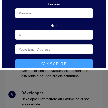
préservation du patrimoine mais aussi aux auteurs, créateurs,
Prénom
designers et producteurs à la recherche de solutions
innovantes pour :
Nom
Co-créer
Co-créer des expériences ludo-éducatives en
phase avec les usages numériques, les pratiques
sociales et les valeurs des jeunes générations
S'INSCRIRE
Connecter
Connecter des innovateurs issus d’horizons
différents autour de projets communs
Développer
Développer l’attractivité du Patrimoine et son
accessibilité